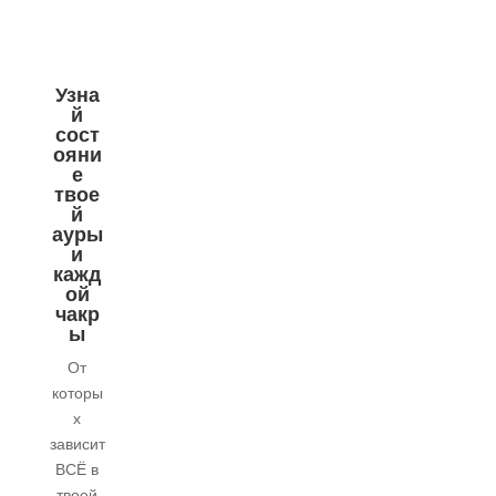
Узна
й
сост
ояни
е
твое
й
ауры
и
кажд
ой
чакр
ы
От
которы
х
зависит
ВСЁ в
твоей