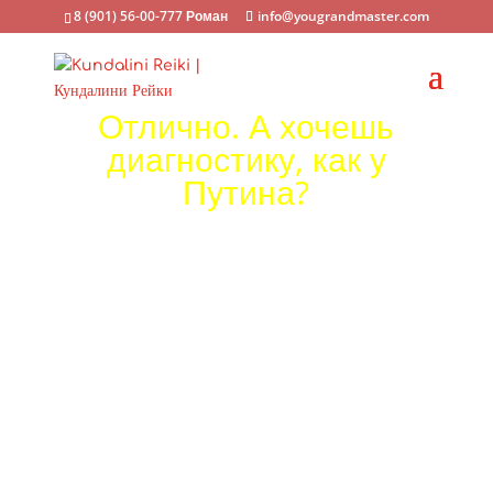
8 (901) 56-00-777 Роман
info@yougrandmaster.com
Отлично. А хочешь
диагностику, как у
Путина?
Твоя заявка на сеанс успешно отправлена, но я могу
сделать для тебя нечто большее…